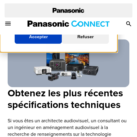
la façon de modifier vos paramètres, veuillez lire
notre politique sur les témoins.
Toggle Navigation Menu
Togg
En savoir plus
Sea
Accepter
Refuser
Obtenez les plus récentes
spécifications techniques
Si vous êtes un architecte audiovisuel, un consultant ou
un ingénieur en aménagement audiovisuel à la
recherche de renseignements sur la technologie