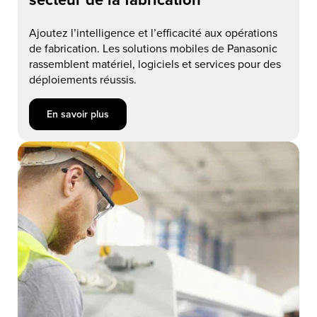
Ajoutez l’intelligence et l’efficacité aux opérations
de fabrication. Les solutions mobiles de Panasonic
rassemblent matériel, logiciels et services pour des
déploiements réussis.
En savoir plus about Solutions TOUGHBOOK pour le secteur d
En savoir plus