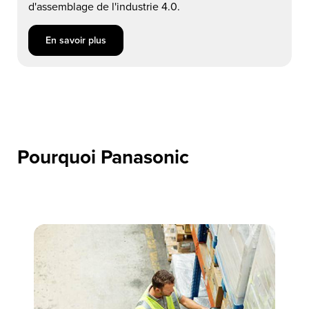
d'assemblage de l'industrie 4.0.
En savoir plus about Solutions d’assemblage sans fil de préci
En savoir plus
Pourquoi Panasonic