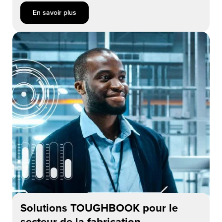
En savoir plus about Dispositifs mobiles TOUGHBOOK pour le
En savoir plus
Solutions TOUGHBOOK pour le
secteur de la fabrication