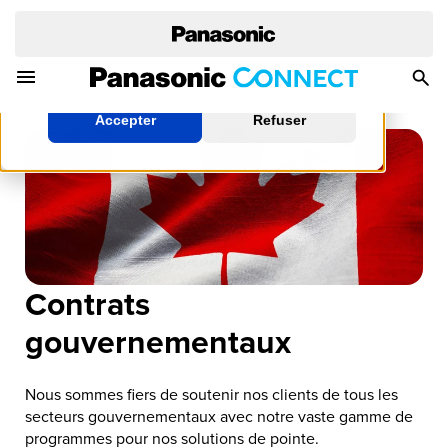
la façon de modifier vos paramètres, veuillez lire
notre politique sur les témoins.
Toggle Navigation Menu
Togg
En savoir plus
Sea
Accepter
Refuser
Contrats
gouvernementaux
Nous sommes fiers de soutenir nos clients de tous les
secteurs gouvernementaux avec notre vaste gamme de
programmes pour nos solutions de pointe.